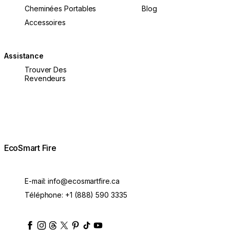
Cheminées Portables
Blog
Accessoires
Assistance
Trouver Des
Revendeurs
EcoSmart Fire
E-mail:
info@ecosmartfire.ca
Téléphone:
+1 (888) 590 3335
ecosmartfire
ecosmartfire
ecosmartfire
ecosmartfire
ecosmartfire
ecosmartfire
ecosmartfires
ecosmart-fireplaces