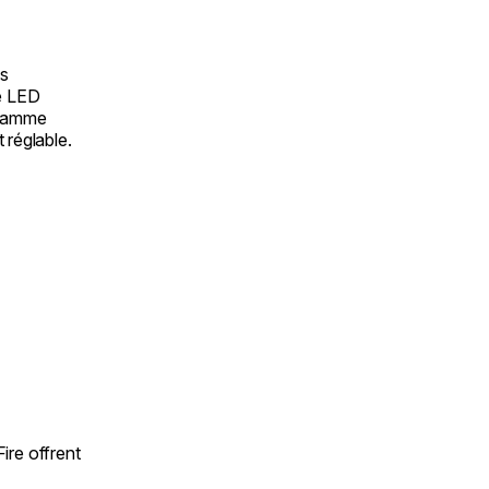
es
e LED
flamme
 réglable.
re offrent