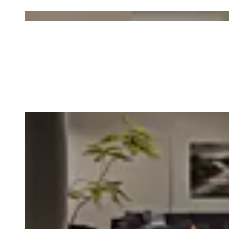
Loading image...
Loading image...