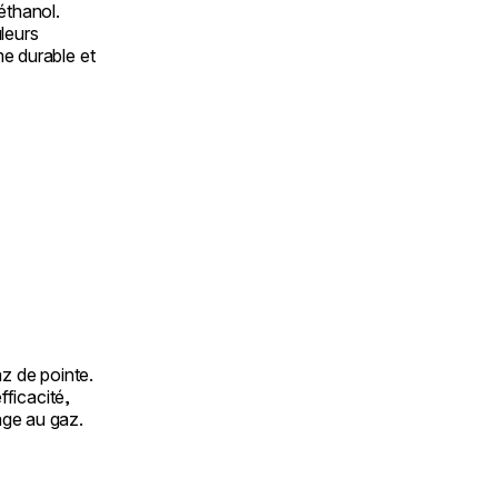
éthanol.
leurs
me durable et
z de pointe.
ficacité,
age au gaz.