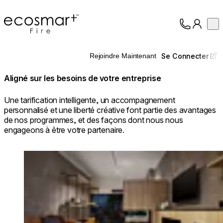
EcoSmart Fire
Op
Collection
À propos
Se Connecter
Rejoindre Maintenant
Assistance
Professionnels
Aligné sur les besoins de votre entreprise
Une tarification intelligente, un accompagnement
personnalisé et une liberté créative font partie des avantages
de nos programmes, et des façons dont nous nous
engageons à être votre partenaire.
Loading image...