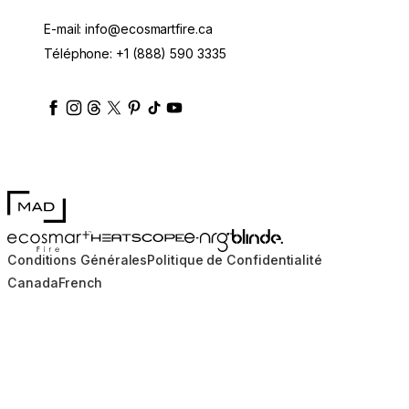
E-mail:
info@ecosmartfire.ca
Téléphone:
+1 (888) 590 3335
ecosmartfire
ecosmartfire
ecosmartfire
ecosmartfire
ecosmartfire
ecosmartfire
ecosmartfires
ecosmart-fireplaces
MAD Design
Blinde Design
EcoSmart Fire
e-NRG Bioethanol
HEATSCOPE® Heaters
Conditions Générales
Politique de Confidentialité
Canada
French