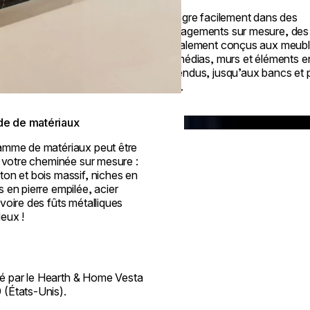
aménagements sur mesure, des
spécialement conçus aux meub
multimédias, murs et éléments e
suspendus, jusqu’aux bancs et pi
pierre.
© Park Hyatt Niseko Ha
Loading image...
de de matériaux
amme de matériaux peut être
r votre cheminée sur mesure :
on et bois massif, niches en
 en pierre empilée, acier
voire des fûts métalliques
eux !
 par le Hearth & Home Vesta
(États-Unis).