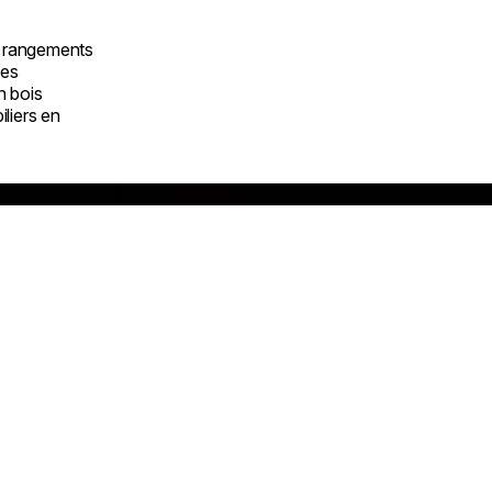
 rangements
les
n bois
liers en
nazono