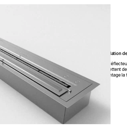
Régulation d
Des déflecte
permettent de 
davantage la 