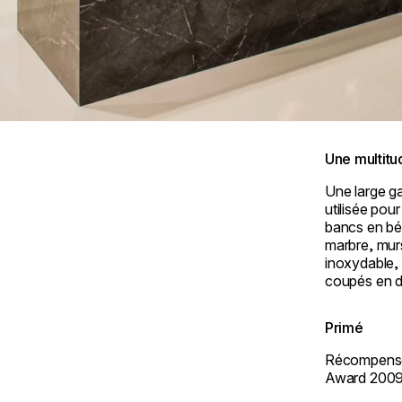
Une multitu
Une large g
utilisée pou
bancs en bét
marbre, murs
inoxydable, 
coupés en d
Primé
Récompensé
Award 2009 
Loading image...