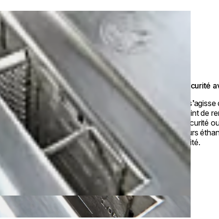
La sécurité a
Qu’il s’agisse
du point de r
de sécurité o
brûleurs éthan
sécurité.