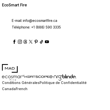
EcoSmart Fire
E-mail:
info@ecosmartfire.ca
Téléphone:
+1 (888) 590 3335
ecosmartfire
ecosmartfire
ecosmartfire
ecosmartfire
ecosmartfire
ecosmartfire
ecosmartfires
ecosmart-fireplaces
MAD Design
Blinde Design
EcoSmart Fire
e-NRG Bioethanol
HEATSCOPE® Heaters
Conditions Générales
Politique de Confidentialité
Canada
French