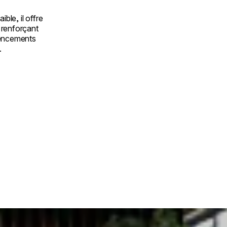
ible, il offre
 renforçant
gencements
.