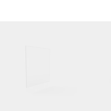
:
Couleurs:
ing image...
Loading image..