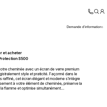
Demande d'informations
r et acheter
Protection S500
otre cheminée avec un écran de verre premium
gistralement style et praticité. Façonné dans le
us raffiné, cet écran élégant et moderne s'intègre
ement à votre élément de cheminée, préserve la
e la flamme et optimise simultanément
e et sécurité. Il constitue aussi une couche
 supplémentaire et robuste. Le résultat : une
ui respire l'élégance absolue et fonctionne avec