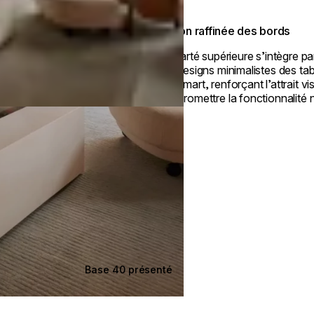
Finition raffinée des bords
Sa clarté supérieure s’intègre p
aux designs minimalistes des tab
EcoSmart, renforçant l’attrait vi
compromettre la fonctionnalité ni
Base 40 présenté