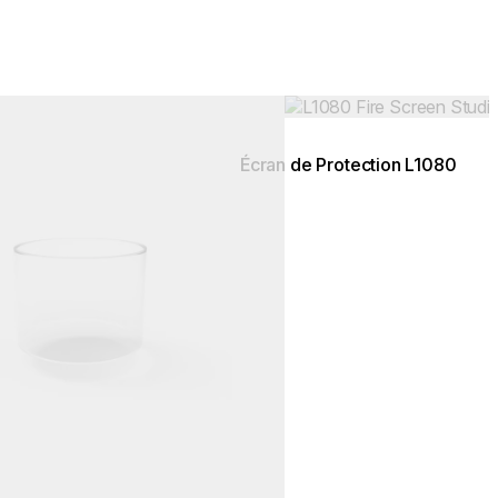
Couleurs:
.
Loading image...
Écran de Protection L1080