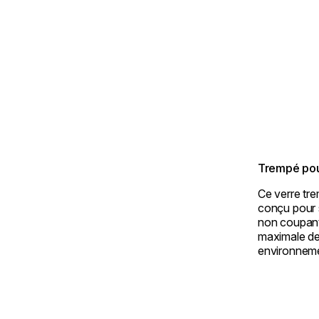
Trempé pour
Ce verre tre
conçu pour s
non coupants
maximale des
environneme