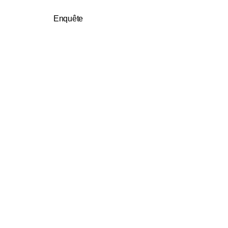
cité impeccable.
Enquête