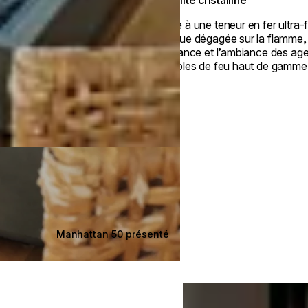
Visibilité cristalline
Grâce à une teneur en fer ultra-fa
une vue dégagée sur la flamme,
l’élégance et l’ambiance des a
de tables de feu haut de gamme
Manhattan 50 présenté
Loading image...