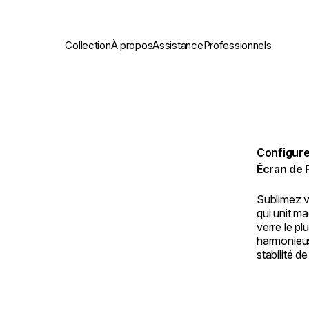
Collection
À propos
Assistance
Professionnels
Configure
Écran de 
Sublimez v
qui unit ma
verre le pl
harmonieus
stabilité d
performanc
protectrice
cheminée q