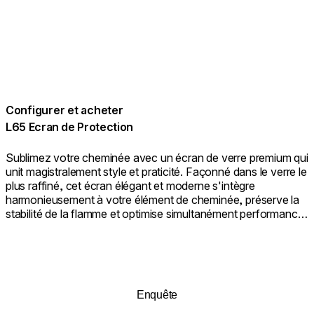
Configurer et acheter
L65 Ecran de Protection
Sublimez votre cheminée avec un écran de verre premium qui
unit magistralement style et praticité. Façonné dans le verre le
plus raffiné, cet écran élégant et moderne s'intègre
harmonieusement à votre élément de cheminée, préserve la
stabilité de la flamme et optimise simultanément performance
et sécurité. Il constitue aussi une couche protectrice
supplémentaire et robuste. Le résultat : une cheminée qui
respire l'élégance absolue et fonctionne avec une efficacité
impeccable.
Enquête