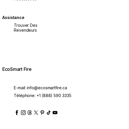
Assistance
Trouver Des
Revendeurs
EcoSmart Fire
E-mail:
info@ecosmartfire.ca
Téléphone:
+1 (888) 590 3335
ecosmartfire
ecosmartfire
ecosmartfire
ecosmartfire
ecosmartfire
ecosmartfire
ecosmartfires
ecosmart-fireplaces