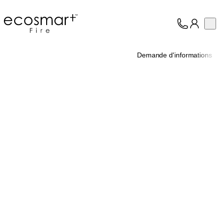
EcoSmart Fire
Op
Collection
À propos
Demande d'informations
Assistance
Professionnels