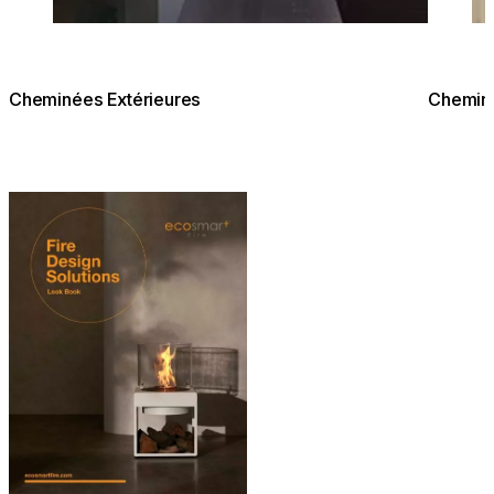
Cheminées Extérieures
Cheminé
Télécharger