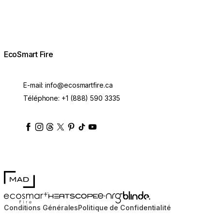
EcoSmart Fire
E-mail:
info@ecosmartfire.ca
Téléphone:
+1 (888) 590 3335
ecosmartfire
ecosmartfire
ecosmartfire
ecosmartfire
ecosmartfire
ecosmartfire
ecosmartfires
ecosmart-fireplaces
MAD Design
Blinde Design
EcoSmart Fire
e-NRG Bioethanol
HEATSCOPE® Heaters
Conditions Générales
Politique de Confidentialité