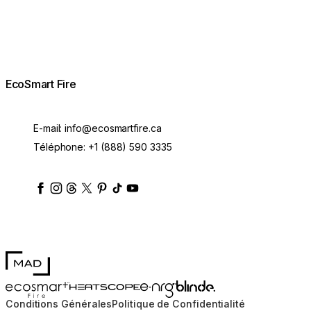
EcoSmart Fire
E-mail:
info@ecosmartfire.ca
Téléphone:
+1 (888) 590 3335
ecosmartfire
ecosmartfire
ecosmartfire
ecosmartfire
ecosmartfire
ecosmartfire
ecosmartfires
ecosmart-fireplaces
MAD Design
Blinde Design
EcoSmart Fire
e-NRG Bioethanol
HEATSCOPE® Heaters
Conditions Générales
Politique de Confidentialité