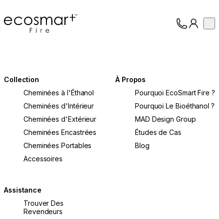
EcoSmart Fire
Op
Collection
À propos
Assistance
Professionnels
Collection
À Propos
Cheminées à l'Éthanol
Pourquoi EcoSmart Fire ?
Cheminées d'Intérieur
Pourquoi Le Bioéthanol ?
Cheminées d'Extérieur
MAD Design Group
Cheminées Encastrées
Études de Cas
Cheminées Portables
Blog
Accessoires
Assistance
Trouver Des
Revendeurs