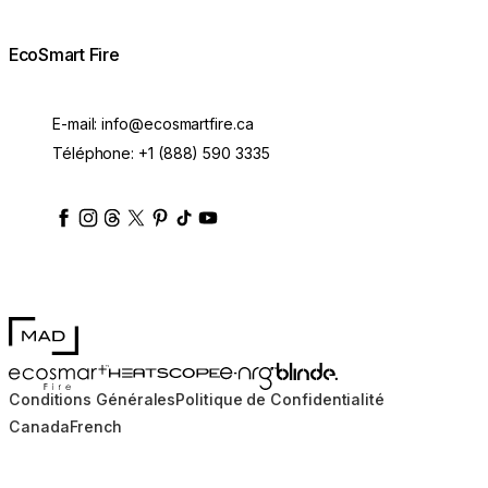
EcoSmart Fire
E-mail:
info@ecosmartfire.ca
Téléphone:
+1 (888) 590 3335
ecosmartfire
ecosmartfire
ecosmartfire
ecosmartfire
ecosmartfire
ecosmartfire
ecosmartfires
ecosmart-fireplaces
MAD Design
Blinde Design
EcoSmart Fire
e-NRG Bioethanol
HEATSCOPE® Heaters
Conditions Générales
Politique de Confidentialité
Canada
French