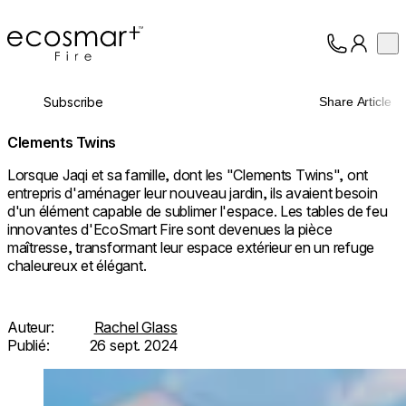
EcoSmart Fire
Op
Collection
À propos
Subscribe
Share Article
Assistance
Professionnels
Clements Twins
Lorsque Jaqi et sa famille, dont les "Clements Twins", ont
entrepris d'aménager leur nouveau jardin, ils avaient besoin
d'un élément capable de sublimer l'espace. Les tables de feu
innovantes d'EcoSmart Fire sont devenues la pièce
maîtresse, transformant leur espace extérieur en un refuge
chaleureux et élégant.
Auteur:
Rachel Glass
Publié:
26 sept. 2024
Loading image...