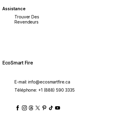
Assistance
Trouver Des
Revendeurs
EcoSmart Fire
E-mail:
info@ecosmartfire.ca
Téléphone:
+1 (888) 590 3335
ecosmartfire
ecosmartfire
ecosmartfire
ecosmartfire
ecosmartfire
ecosmartfire
ecosmartfires
ecosmart-fireplaces