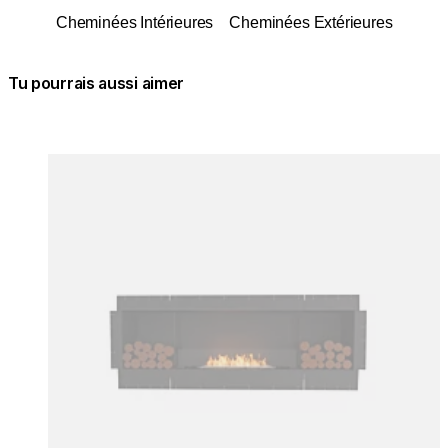
Cheminées Intérieures
Cheminées Extérieures
Tu pourrais aussi aimer
Couleurs:
Couleur
Loading image...
Lo