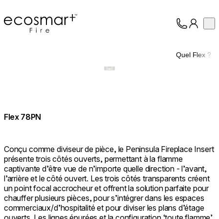
EcoSmart Fire
Op
Collection
À propos
Quel Flex ?
Assistance
Professionnels
Flex 78PN
Conçu comme diviseur de pièce, le Peninsula Fireplace Insert
présente trois côtés ouverts, permettant à la flamme
captivante d’être vue de n’importe quelle direction - l’avant,
l’arrière et le côté ouvert. Les trois côtés transparents créent
un point focal accrocheur et offrent la solution parfaite pour
chauffer plusieurs pièces, pour s’intégrer dans les espaces
commerciaux/d’hospitalité et pour diviser les plans d’étage
ouverts. Les lignes épurées et la configuration ‘toute flamme’