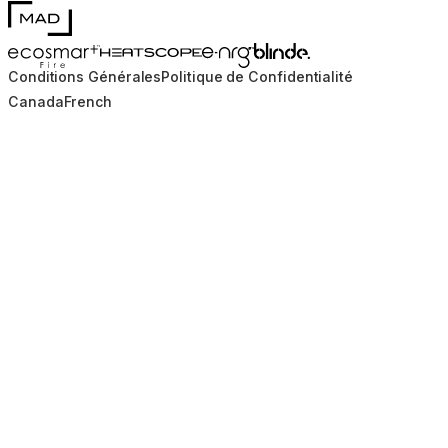
MAD Design
Blinde Design
EcoSmart Fire
e-NRG Bioethanol
HEATSCOPE® Heaters
Conditions Générales
Politique de Confidentialité
Canada
French