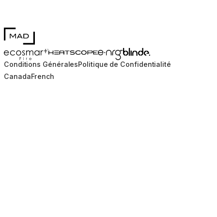
MAD Design
Blinde Design
EcoSmart Fire
e-NRG Bioethanol
HEATSCOPE® Heaters
Conditions Générales
Politique de Confidentialité
Canada
French