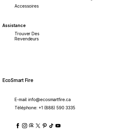
Accessoires
Assistance
Trouver Des
Revendeurs
EcoSmart Fire
E-mail:
info@ecosmartfire.ca
Téléphone:
+1 (888) 590 3335
ecosmartfire
ecosmartfire
ecosmartfire
ecosmartfire
ecosmartfire
ecosmartfire
ecosmartfires
ecosmart-fireplaces