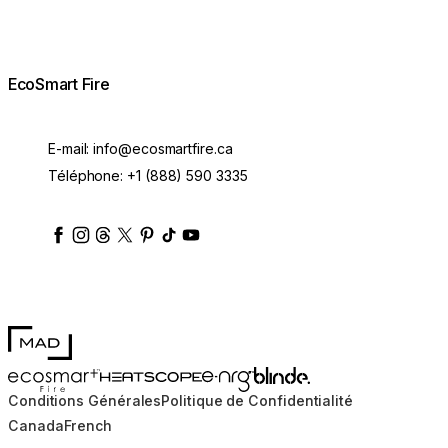
EcoSmart Fire
E-mail:
info@ecosmartfire.ca
Téléphone:
+1 (888) 590 3335
ecosmartfire
ecosmartfire
ecosmartfire
ecosmartfire
ecosmartfire
ecosmartfire
ecosmartfires
ecosmart-fireplaces
MAD Design
Blinde Design
EcoSmart Fire
e-NRG Bioethanol
HEATSCOPE® Heaters
Conditions Générales
Politique de Confidentialité
Canada
French