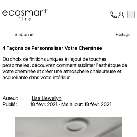
EcoSmart Fire
Op
Collection
À propos
S’abonner
Partager
Assistance
Professionnels
4 Façons de Personnaliser Votre Cheminée
Du choix de finitions uniques à l'ajout de touches
personnelles, découvrez comment sublimer l'esthétique de
votre cheminée et créer une atmosphère chaleureuse et
accueillante dans votre intérieur.
Auteur:
Lisa Llewellyn
Publié:
18 févr. 2021
· Mis à jour:
18 févr. 2021
Loading image...