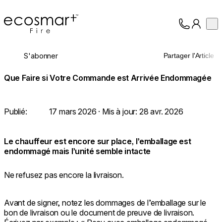
EcoSmart Fire
Op
Collection
À propos
S'abonner
Partager l'Article
Assistance
Professionnels
Que Faire si Votre Commande est Arrivée Endommagée
Publié:
17 mars 2026
· Mis à jour:
28 avr. 2026
Le chauffeur est encore sur place, l’emballage est
endommagé mais l’unité semble intacte
Ne refusez pas encore la livraison.
Avant de signer, notez les dommages de l’emballage sur le
bon de livraison ou le document de preuve de livraison.