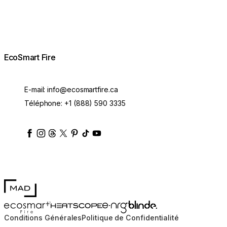
EcoSmart Fire
E-mail:
info@ecosmartfire.ca
Téléphone:
+1 (888) 590 3335
ecosmartfire
ecosmartfire
ecosmartfire
ecosmartfire
ecosmartfire
ecosmartfire
ecosmartfires
ecosmart-fireplaces
MAD Design
Blinde Design
EcoSmart Fire
e-NRG Bioethanol
HEATSCOPE® Heaters
Conditions Générales
Politique de Confidentialité